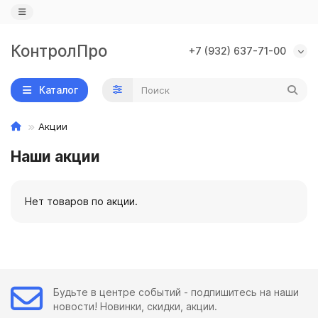
КонтролПро
+7 (932) 637-71-00
Назад
Назад
Назад
Каталог
IP камеры
PoE коммутаторы
Замки
Акции
Wi-Fi камеры
PoE оборудование
Доводчики
Наши акции
IP видеорегистраторы
Кодовые клавиатуры
AHD камеры
Контроллеры, считыватели, кнопки
Нет товаров по акции.
AHD видеорегистраторы
Будьте в центре событий - подпишитесь на наши
новости! Новинки, скидки, акции.