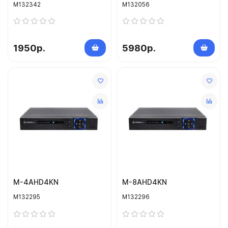
M132342
M132056
1950р.
5980р.
M-4AHD4KN
M-8AHD4KN
M132295
M132296