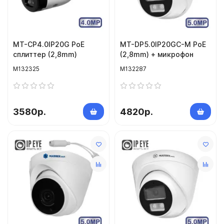
MT-CP4.0IP20G PoE
MT-DP5.0IP20GC-M PoE
сплиттер (2,8mm)
(2,8mm) + микрофон
M132325
M132287
3580р.
4820р.