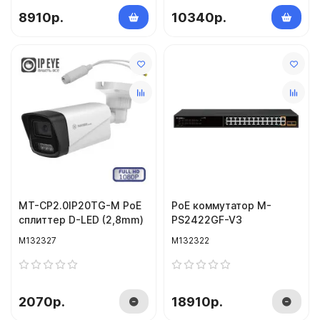
8910р.
10340р.
MT-CP2.0IP20TG-M PoE
PoE коммутатор M-
сплиттер D-LED (2,8mm)
PS2422GF-V3
M132327
M132322
2070р.
18910р.