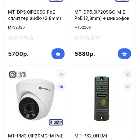
MT-DP5.0IP20SG PoE
MT-DP5.0IP20SGC-M E-
сплиттер audio (2,8mm)
PoE (2,8mm) + микрофон
M132326
M132289
5700р.
5880р.
MT-PM3.0IP20MG-M PoE
MT-PS2.0H (M)