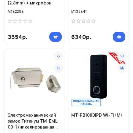
(2.8mm) + микрофон
M132293
M132341
3554р.
6340р.
Электромеханический
MT-PB1080IPD Wi-Fi (M)
замок Титанум TM-EML-
03-1 (никелированная
сталь)