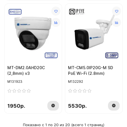
MT-DM2.0AHD20C
MT-CM5.0IP20G-M SD
(2,8mm) v3
PoE Wi-Fi (2.8mm)
M131923
M132292
1950р.
5530р.
Показано с 1 по 20 из 20 (всего 1 страниц)