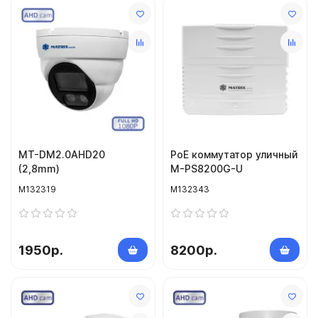
MT-DM2.0AHD20
PoE коммутатор уличный
(2,8mm)
M-PS8200G-U
M132319
M132343
1950р.
8200р.