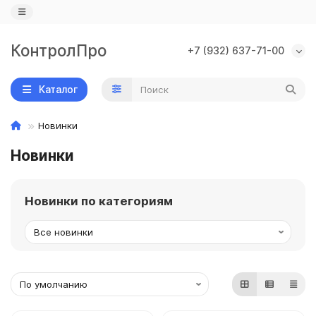
КонтролПро
+7 (932) 637-71-00
Назад
Назад
Назад
Каталог
IP камеры
PoE коммутаторы
Замки
Новинки
Wi-Fi камеры
PoE оборудование
Доводчики
Новинки
IP видеорегистраторы
Кодовые клавиатуры
AHD камеры
Контроллеры, считыватели, кнопки
Новинки по категориям
AHD видеорегистраторы