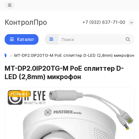
КонтролПро
+7 (932) 637-71-00
Назад
Назад
Назад
Каталог
IP камеры
PoE коммутаторы
Замки
MT-DP2.0IP20TG-M PoE сплиттер D-LED (2,8mm) микрофон
Wi-Fi камеры
PoE оборудование
Доводчики
MT-DP2.0IP20TG-M PoE сплиттер D-
IP видеорегистраторы
Кодовые клавиатуры
LED (2,8mm) микрофон
AHD камеры
Контроллеры, считыватели, кнопки
Новинка
AHD видеорегистраторы