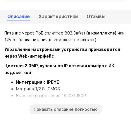
Описание
Характеристики
Отзывы
Питание через PoE сплиттер 802.3af/at
(в комплекте)
или
12V от блока питания (в комплект не входит)
Управление настройками устройства производится
через Web-интерфейc
Цветная 2.0MP, купольная IP сетевая камера с ИК
подсветкой
Интеграция с
IPEYE
Матрица 1/2.8" CMOS
Высокое разрешение 1920*1080P.
Human detector - определение движения человека в
кадре
Показать описание полностью
Объектив фиксированный 2,8 мм., HD 3.0MP
Поддержка ONVIF 2.4
Web-интерфейс для удаленного просмотра: Linux,