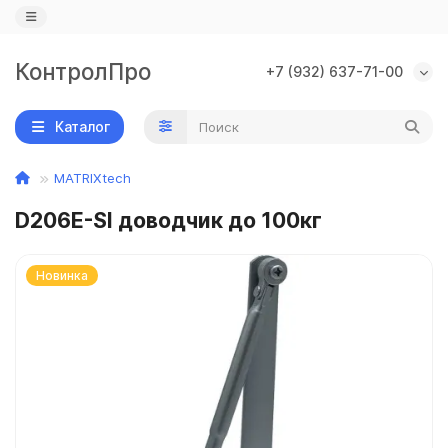
КонтролПро
+7 (932) 637-71-00
Назад
Назад
Назад
Каталог
IP камеры
PoE коммутаторы
Замки
MATRIXtech
Wi-Fi камеры
PoE оборудование
Доводчики
D206E-SI доводчик до 100кг
IP видеорегистраторы
Кодовые клавиатуры
Новинка
AHD камеры
Контроллеры, считыватели, кнопки
AHD видеорегистраторы