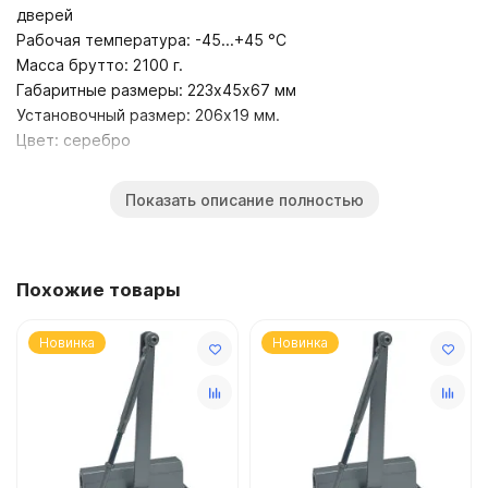
дверей
Рабочая температура: -45...+45 °С
Масса брутто: 2100 г.
Габаритные размеры: 223х45х67 мм
Установочный размер: 206х19 мм.
Цвет: серебро
Убедительно обращаем Ваше внимание на то, что вся информация,
Показать описание полностью
размещенная на данном интернет-сайте, носит сугубо
информационный характер и не являются публичной офертой,
определяемой положениями Статьи 437 (2) ГК РФ.
Для получения точной информации о стоимости товаров,
Похожие товары
пожалуйста, обращайтесь в ближайший офис продаж.
Главная
Новинка
Новинка
Тех. поддержка
Доставка
Гарантия
Контакты
Где купить?
Дилерам Инсталляторам