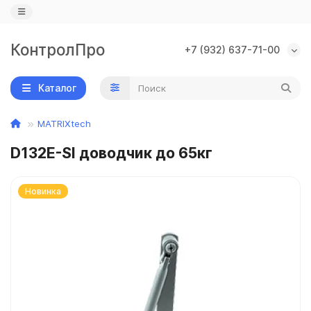
КонтролПро
+7 (932) 637-71-00
Назад
Назад
Назад
Каталог
IP камеры
PoE коммутаторы
Замки
MATRIXtech
Wi-Fi камеры
PoE оборудование
Доводчики
D132E-Sl доводчик до 65кг
IP видеорегистраторы
Кодовые клавиатуры
Новинка
AHD камеры
Контроллеры, считыватели, кнопки
AHD видеорегистраторы