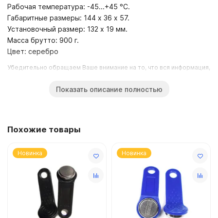
Рабочая температура: -45...+45 °С.
Габаритные размеры: 144 х 36 х 57.
Установочный размер: 132 х 19 мм.
Масса брутто: 900 г.
Цвет: серебро
Убедительно обращаем Ваше внимание на то, что вся информация,
размещенная на данном интернет-сайте, носит сугубо
Показать описание полностью
информационный характер и не являются публичной офертой,
определяемой положениями Статьи 437 (2) ГК РФ.
Для получения точной информации о стоимости товаров,
пожалуйста, обращайтесь в ближайший офис продаж.
Похожие товары
Главная
Тех. поддержка
Новинка
Новинка
Доставка
Гарантия
Контакты
Где купить?
Дилерам Инсталляторам