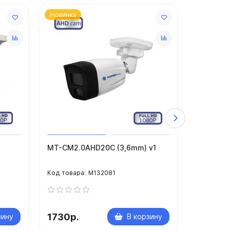
Новинка
Новинка
MT-CM2.0AHD20C (3,6mm) v1
MT-CM8.
(4,0mm)
M132081
1730р.
8980р.
зину
В корзину