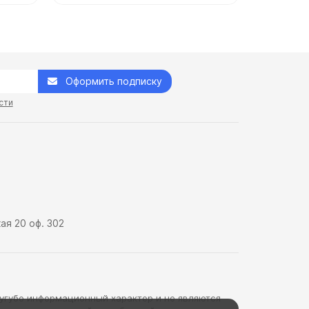
Оформить подписку
сти
кая 20 оф. 302
сугубо информационный характер и не являются