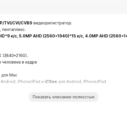
/IP/TVI/CVI/CVBS
видеорегистратор.
, пентаплекс.
D*9 к/с, 5.0MP AHD (2560*1940)*15 к/с, 4.0MP AHD (2560*1
 (3840*2160).
 человека в кадре
 для Mac
Android, iPhone/iPad и
iCSee
для Android, iPhone/iPad
//v2.xmeye.net/
Показать описание полностью
A.