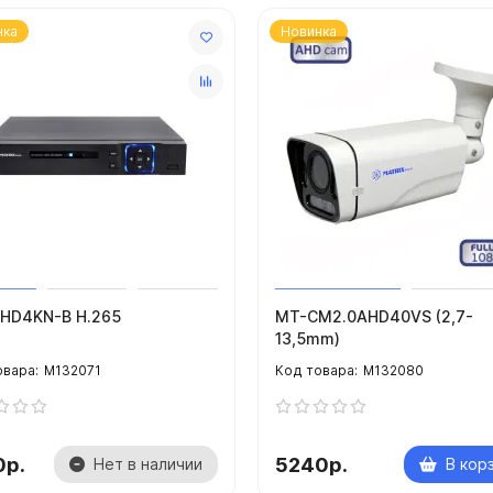
тво по эксплуатации.
нка
Новинка
HD4KN-B H.265
MT-CM2.0AHD40VS (2,7-
13,5mm)
M132071
M132080
0р.
5240р.
Нет в наличии
В кор