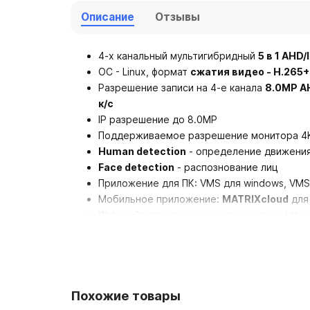
Описание
Отзывы
4-х канальный мультигибридный
5 в 1 AHD
ОС - Linux, формат
сжатия видео - H.265+
Разрешение записи на 4-е канала
8.0MP AH
к/с
IP разрешение до 8.0MP
Поддерживаемое разрешение монитора 4K
Human detection
- определение движения
Face detection
- распознование лиц
Приложение для ПК: VMS для windows, VMS
Мобильное приложение:
MATRIXcloud
для 
Web-сайт для удаленного просмотра: https:
Поддержка 1-н HDD SATA до 14Tb.
Видео входы - 4-е BNC, выходы - HDMI, VG
Аудио входы/выходы - 1/1 (RCA).
Интерфейсы: RJ-45, 2*USB2.0, 1*RS485.
Похожие товары
Питание 12V ±5%, 2А.