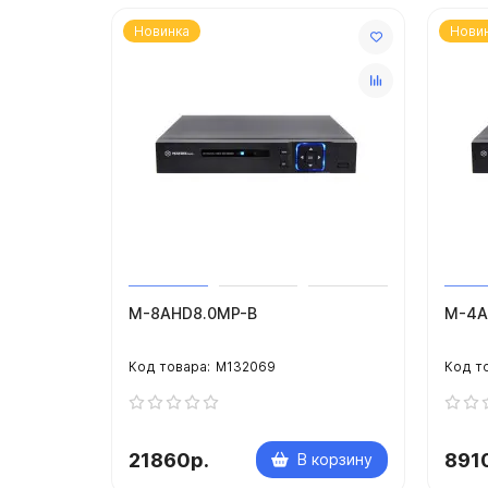
В комплекте мышь, блок питания, руководс
Гарантия 3 года.
Новинка
Нови
M-8AHD8.0MP-B
M-4A
M132069
21860р.
891
В корзину